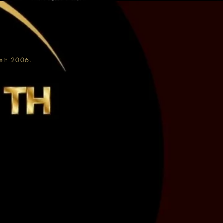
eit
2006.