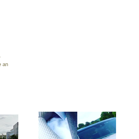
r
e an