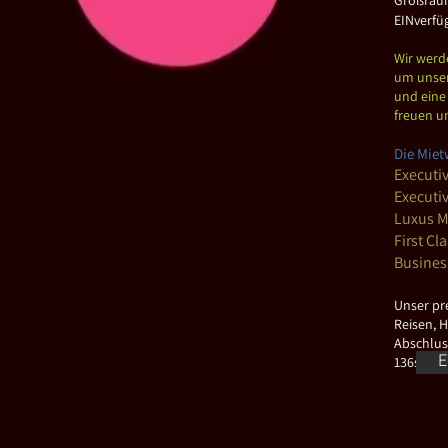
EIN
verfü
Wir werd
um unser
und eine
freuen un
Die Miet
Executi
Executiv
Luxus Me
First Cl
Business
Unser pr
Reisen, 
Abschlus
E
136schle