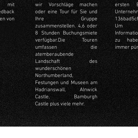
mit
wir Vorschläge machen
ersten 
edback
oder eine Tour für Sie und
Unterneh
en von
Ihre Gruppe
136bad5cf
zusammenstellen. 4,6 oder
Um 
8 Stunden Buchungsmiete
Informati
verfügbar.
Die Touren
zu habe
umfassen die
immer pün
atemberaubende
Landschaft des
wunderschönen
Northumberland,
Festungen und Museen am
Hadrianswall, Alnwick
Castle, Bamburgh
Castle plus viele mehr.