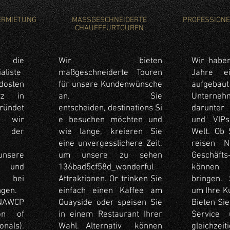
ERMIETUNG
MASSGESCHNEIDERTE
PROFESSION
CHAUFFEURTOUREN
die
Wir bieten
Wir habe
aliste
maßgeschneiderte Touren
Jahre e
osten
für unsere Kundenwünsche
aufgebaut
tz in
an. Sie
Unterne
ründet
entscheiden, destinations Si
darunter
 wir
e besuchen möchten und
und VIP
n der
wie lange, kreieren Sie
Welt. Ob 
eine unvergesslichere Zeit,
reisen N
nsere
um unsere zu sehen
Geschäfts
t und
136bad5cf58d_wonderful
können 
 bei
Attraktionen. Or trinken Sie
bringen. 
ngen.
einfach einen Kaffee am
um Ihre K
 NAWCP
Quayside oder speisen Sie
Bieten Si
ion of
in einem Restaurant Ihrer
Service 
onals).
Wahl. Alternativ können
gleichze