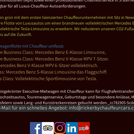
gbar für
all Luxus-Chauffeur-Autoanforderungen.
en grün mit dem ersten lizenzierten Chauffeurunternehmen mit Sitz in New
e Flotte von Luxusautos um einen brandneuen vollelektrischen Mercedes
 elektrische Tesla-Limousine zu erweitern. Wir reduzieren unseren CO2-Fuß
s auf die Zukunft.
wagenflotte mit Chauffeur umfasst:
ve Business Class: Mercedes Benz E-Klasse Limousine,
e Business Class: Mercedes Benz V-Klasse MPV 7-Sitzer.
rcedes Benz V-Klasse MPV 6-Sitzer vollelektrisch.
ass: Mercedes Benz S-Klasse Limousine das Flaggschiff.
 Class: Vollelektrische Sportlimousine von Tesla.
eisgekrönter Executive-Mietwagen mit Chauffeur kann für Flughafentransfers
Hochzeitsautos, Tourenwagenservice, Geburtstage und besondere Anlässe, M
sfeiern sowie Lang- und Kurzstreckenreisen gebucht werden._cc781905-5cd
-Mail für ein schnelles Angebot: info@rickerbychauffeurcars.
cht5cf58d_