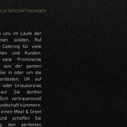
ELLE GESCHÄFTSKUNDEN
n uns im Laufe der
inen soliden Ruf
 Catering für viele
hmen und Kunden,
 viele Prominente
s aus der ganzen
Sie in oder um die
ordosten, UK auf
- oder Urlaubsreise
wir Sie dorthin
Sich vertrauensvoll
undschaft kümmern.
e einen Meet & Greet
und schaffen Sie
itig den perfekten