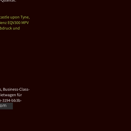
castle upon Tyne,
 Benz EQV300 MPV
abdruck und
, Business-Class-
ietwagen für
e-3194-bb3b-
com