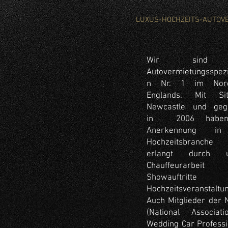
LUXUS-HOCHZEITS-AUTOV
Wir sind 
Autovermietungsspezi
n Nr. 1 im Nord
Englands. Mit Si
Newcastle und geg
in 2006 haben
Anerkennung i
Hochzeitsbranche
erlangt durch u
Chauffeurarbei
Showauftritte
Hochzeitsveranstaltu
Auch Mitglieder der
(National Associat
Wedding Car Professi