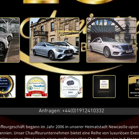
Anfragen: +44(0)1912410332
ffeurgeschäft begann im Jahr 2006 in unserer Heimatstadt Newcastle upon
annien. Unser Chauffeurunternehmen bietet eine Reihe von luxuriösen Exec
limousinen (Mpv) sowie einen professionellen Chauffeurservice in 5-Sterne-