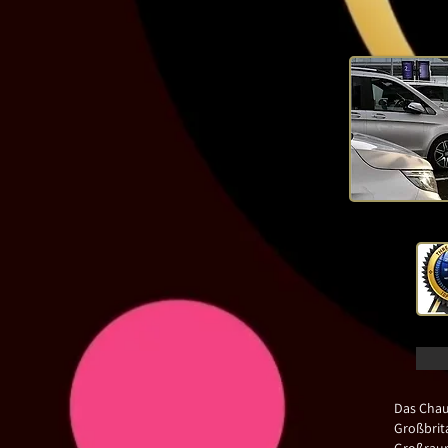
Das Chau
Großbrit
Großraum