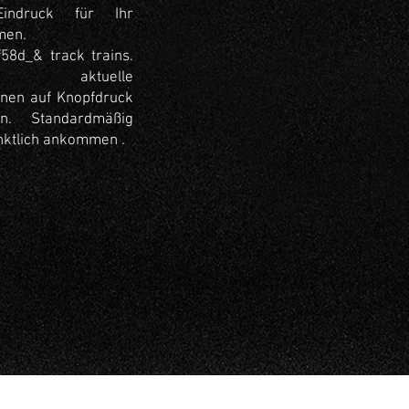
Eindruck für Ihr
men.
58d_& track trains.
aktuelle
onen auf Knopfdruck
n. Standardmäßig
ktlich ankommen .