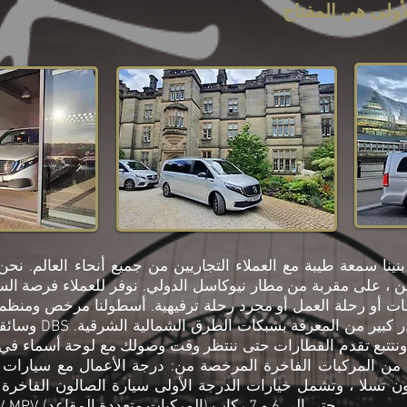
عام 2006 ، لقد بنينا سمعة طيبة مع العملاء التجاريين من جميع أنحاء العالم
ن ، على مقربة من مطار نيوكاسل الدولي. نوفر للعملاء فرصة الس
ماعات أو رحلة العمل أو مجرد رحلة ترفيهية. أسطولنا مرخص ومنظم
وسائقونا خاضعون لفحص BS
نتتبع تقدم القطارات حتى ننتظر وقت وصولك مع لوحة أسماء في 
 المركبات الفاخرة المرخصة من: درجة الأعمال مع سيارات مرسي
 تسلا ، وتشمل خيارات الدرجة الأولى سيارة الصالون الفاخرة مرسيدس بنز الفئ
مرسيدس بنز الفئة V MPV (المركبات متعددة المقاعد) حتى إلى 6 و 7 ركاب .