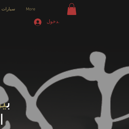
More
سيارات ا
تسجيل الدخول
ب
يو
ا