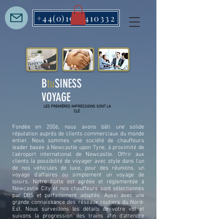
+44(0)1912410332
B
tu
SINESS
VOYAGE
LES PREMIÈRES IMPRESSIONS SONT LA
CLÉ.
Fondée en 2006, nous avons bâti une solide
réputation auprès de clients commerciaux du monde
entier. Nous sommes une société de chauffeurs
leader basée à Newcastle upon Tyne, à proximité de
l'aéroport international de Newcastle. Offrir aux
clients la possibilité de voyager avec style dans l'un
de nos véhicules de luxe, pour des réunions, un
voyage d'affaires ou simplement un voyage de
loisirs. Notre flotte est agréée et réglementée à
Newcastle City et nos chauffeurs sont sélectionnés
par DBS et parfaitement adaptés. Aussi avec une
grande connaissance des réseaux routiers du Nord-
Est. Nous surveillons les détails de votre vol et
suivons la progression des trains afin d'attendre