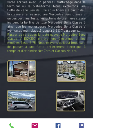
votre arrivée avec un panneau d'affichage dans le
terminal ou la plate-forme. Nous exploitons une
flotte de véhicules de luxe sous licence à partir de :
la classe affaires avec une Mercedes Benz Classe E
ou des berlines Tesla, les options de première classe
incluent la berline de luxe Mercedes Benz Classe S
ainsi que les monospaces Mercedes Benz Classe V
(véhicules multiplaces) jusqu'à à 6 & 7 passagers.
Passer au vert
avec la toute nouvelle Mercedes Benz
Classe V EQV300 entièrement électrique et les
modèles Tesla S 75. Nous croyons qu'il est important
de passer à une flotte entièrement électrique à
temps et d'atteindre Net Zero et Carbon Neutral.